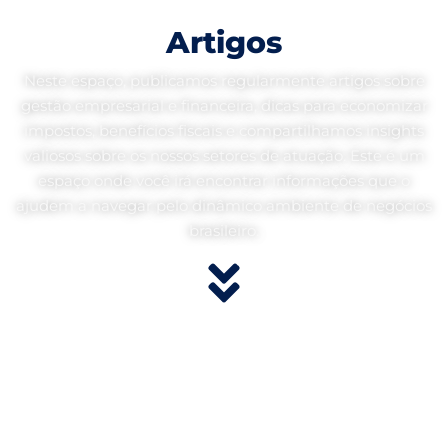
Artigos
Neste espaço, publicamos regularmente artigos sobre
gestão empresarial e financeira, dicas para economizar
impostos, benefícios fiscais e compartilhamos insights
valiosos sobre os nossos setores de atuação. Este é um
espaço onde você irá encontrar informações que o
ajudem a navegar pelo dinâmico ambiente de negócios
brasileiro.